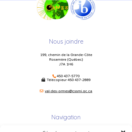
Nous joindre
199, chemin de la Grande-Côte
Rosemère (Québec)
J7A 1H6
450 437-5770
Télécopieur
450 437-2889
val-des-ormes@cssmi.qc.ca
Navigation