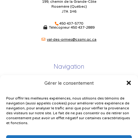
199, chemin de la Grande-Côte
Rosemère (Québec)
J7A 1H6
450 437-5770
Télécopieur
450 437-2889
val-des-ormes@cssmi.qc.ca
Navigation
Gérer le consentement
Plan du site
Portail Parents
Pour offrir les meilleures expériences, nous utilisons des témoins de
navigation (aussi appelés cookies) pour améliorer votre expérience de
Plainte – service à l’élève
navigation, pour analyser le trafic ainsi que pour vérifier la provenance
des visiteurs sur notre site. Le fait de ne pas consentir ou de retirer son
Politique de confidentialité
consentement peut avoir un effet négatif sur certaines caractéristiques
et fonctions.