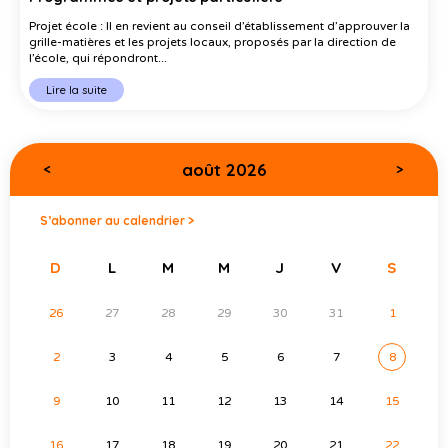
Projet école : Il en revient au conseil d’établissement d’approuver la
grille-matières et les projets locaux, proposés par la direction de
l’école, qui répondront...
Lire la suite
août 2026
<
>
S’abonner au calendrier >
D
L
M
M
J
V
S
26
27
28
29
30
31
1
2
3
4
5
6
7
8
9
10
11
12
13
14
15
16
17
18
19
20
21
22