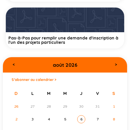
Pas-à-Pas pour remplir une demande d'inscription à
l'un des projets particuliers
août 2026
<
>
S’abonner au calendrier >
D
L
M
M
J
V
S
26
27
28
29
30
31
1
2
3
4
5
6
7
8