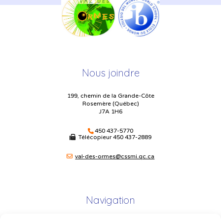
Nous joindre
199, chemin de la Grande-Côte
Rosemère (Québec)
J7A 1H6
450 437-5770
Télécopieur
450 437-2889
val-des-ormes@cssmi.qc.ca
Navigation