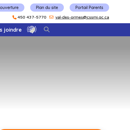
'ouverture
Plan du site
Portail Parents
450 437-5770
val-des-ormes@cssmi.qc.ca
s joindre