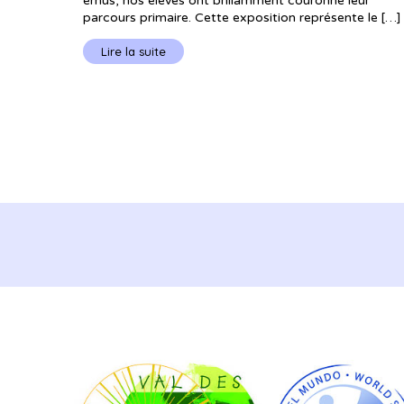
émus, nos élèves ont brillamment couronné leur
parcours primaire. Cette exposition représente le […]
Lire la suite