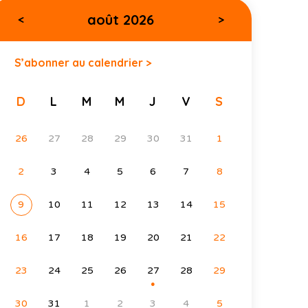
août 2026
<
>
S’abonner au calendrier >
D
L
M
M
J
V
S
26
27
28
29
30
31
1
2
3
4
5
6
7
8
9
10
11
12
13
14
15
16
17
18
19
20
21
22
23
24
25
26
27
28
29
●
30
31
1
2
3
4
5