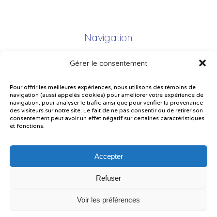
Navigation
Gérer le consentement
Plan du site
Portail Parents
Pour offrir les meilleures expériences, nous utilisons des témoins de
navigation (aussi appelés cookies) pour améliorer votre expérience de
Plainte – service à l’élève
navigation, pour analyser le trafic ainsi que pour vérifier la provenance
des visiteurs sur notre site. Le fait de ne pas consentir ou de retirer son
Politique de confidentialité
consentement peut avoir un effet négatif sur certaines caractéristiques
et fonctions.
Accepter
Refuser
© Gouvernement du Québec, 2026
Voir les préférences
Le CSSMI autorise certaines intelligences artificielles contrôlées et
sécurisées. Par conséquent, des outils d’intelligence artificielle autorisés
pourraient avoir été utilisés pour soutenir la rédaction de ce contenu.